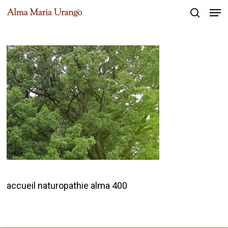
Men
Skip
to
search
Close
main
Menu
content
accueil naturopathie alma 400