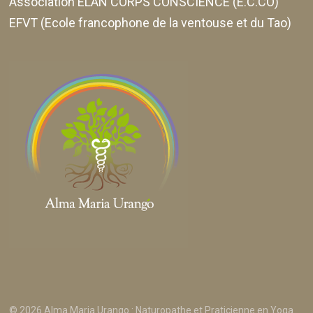
Association ELAN CORPS CONSCIENCE (E.C.CO)
EFVT (Ecole francophone de la ventouse et du Tao)
© 2026 Alma Maria Urango : Naturopathe et Praticienne en Yoga