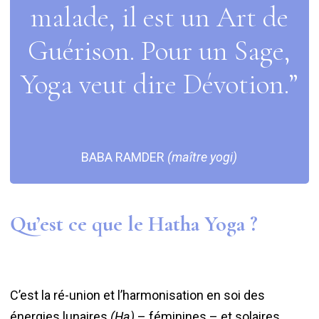
malade, il est un Art de
Guérison. Pour un Sage,
Yoga veut dire Dévotion.”
BABA RAMDER
(maître yogi)
Qu’est ce que le Hatha Yoga ?
C’est la ré-union et l’harmonisation en soi des
énergies lunaires
(Ha)
– féminines – et solaires