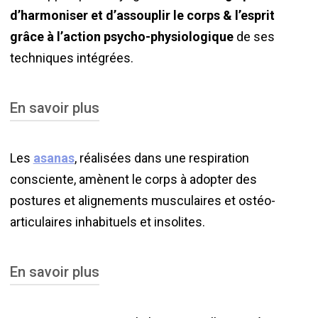
d’harmoniser et d’assouplir le corps & l’esprit
grâce à l’action psycho-physiologique
de ses
techniques intégrées.
En savoir plus
La pratique de ses techniques réactive et ré-
Les
asanas
, réalisées dans une respiration
harmonise toutes les fonctions physiologiques,
consciente, amènent le corps à adopter des
notamment neuroendocriniennes. Ces dernières
postures et alignements musculaires et ostéo-
sont en lien étroit avec le corps psycho-
articulaires inhabituels et insolites.
émotionnel et énergétique
(chakras).
Cela nous
permet ainsi d’évacuer les émotions négatives et
En savoir plus
de nous reconnecter à notre être véritable,
souvent faussé et déséquilibré.
Cela permet d’effacer les blocages et