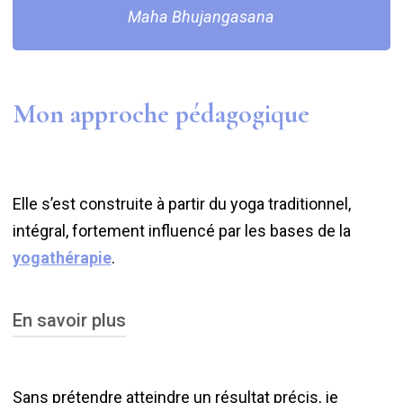
Maha Bhujangasana
Mon approche pédagogique
Elle s’est construite à partir du yoga traditionnel,
intégral, fortement influencé par les bases de la
yogathérapie
.
En savoir plus
Cette approche tient compte des capacités
Sans prétendre atteindre un résultat précis, je
individuelles, de la constitution
(dosha)
et de