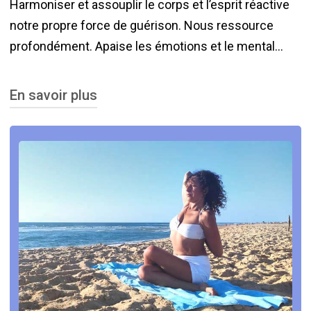
Harmoniser et assouplir le corps et l’esprit réactive
d’éliminer les tensions physiques et
notre propre force de guérison. Nous ressource
émotionnelles emmagasinées dans les tissus
profondément. Apaise les émotions et le mental…
tout en induisant des effets de détente profonde.
Aussi, par le travail de maîtrise du corps en
En savoir plus
conscience, on développe des capacités de
concentration du mental, constamment agité et
Nous ouvre vers des états de conscience en
dispersé dans notre quotidien.
connexion à notre propre spiritualité profonde.
Ceci est la base de l’équilibre et la cohérence
envers soi-même… envers les autres.