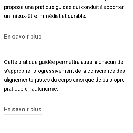
propose une pratique guidée qui conduit à apporter
l’état de santé de chaque personne, bien
un mieux-être immédiat et durable.
d’avantage lorsque des déséquilibres de santé se
sont installés.
En savoir plus
Cela est possible grâce à une pratique régulière
Cette pratique guidée permettra aussi à chacun de
et en pleine conscience de soi par le fil
s’approprier progressivement de la conscience des
conducteur de la respiration consciente. Soit
alignements justes du corps ainsi que de sa propre
synchronisée au mouvement
(vyniasa yoga)
, soit
pratique en autonomie.
installée par un correct placement dans
l’immobilité méditative d’une
asana
(posture).
En savoir plus
J’apporte ainsi à chacun des outils qui