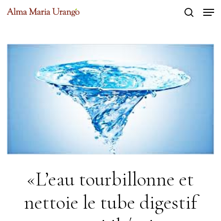
Men
Skip
to
search
Close
main
Menu
content
«L’eau tourbillonne et
nettoie le tube digestif