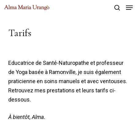
Men
Skip
to
search
Close
main
Menu
Tarifs
content
Educatrice de Santé-Naturopathe et professeur
de Yoga basée à Ramonville, je suis également
praticienne en soins manuels et avec ventouses.
Retrouvez mes prestations et leurs tarifs ci-
dessous.
À bientôt, Alma.