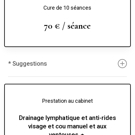
Cure de 10 séances
70 € / séance
*
Suggestions
Le nombre de séances engagé dépend du motif du
soin et du résultat escompté. Voici quelques
suggestions :
Prestation au cabinet
– Cure d’amincissement : 10 séances à raison de 1
séance par semaine pendant les 5-6 premiers
Drainage lymphatique et anti-rides
visage et cou manuel et aux
soins, et puis, les restantes tous les 10-15 jours.
ventouses
– Cure anticellulite et résorption des œdèmes : 10