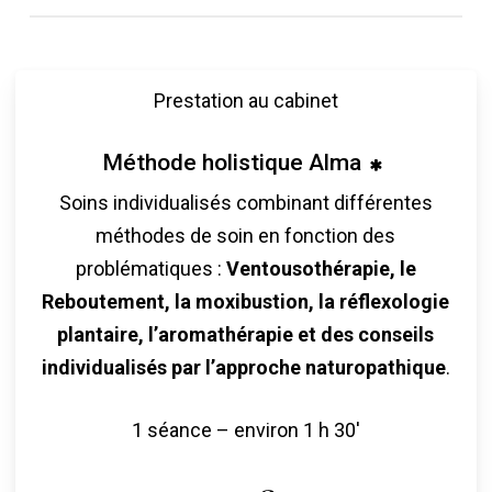
En phase d’attaque
, il est pertinent d’engager une
cure de 10 séances avec un intervalle de 2 séances
par semaine sur 15 jours puis 1 séance par
Prestation au cabinet
semaine pendant un mois.
Méthode holistique Alma
En phase d’entretien
, 2 à 4 cures annuelles
Soins individualisés combinant différentes
peuvent être suffisantes.
Il est préférable d’agir à
méthodes de soin en fonction des
la fin de l’hiver ou au début du printemps et à la fin
problématiques :
Ventousothérapie, le
de l’été ou au début de l’automne.
Reboutement, la moxibustion, la réflexologie
plantaire, l’aromathérapie et des conseils
individualisés par l’approche naturopathique
.
1 séance – environ 1 h 30′