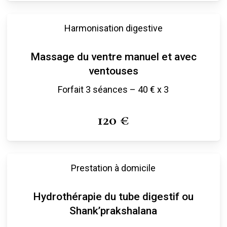
Également, les 3 séances sont vivement
Harmonisation digestive
conseillées en entretien-prévention en cas de
fragilités, activités professionnelles et sportives qui
Massage du ventre manuel et avec
peuvent réduire l’équilibre physique, la mobilité et
ventouses
la performance à cause d’une accumulation des
Forfait 3 séances – 40 € x 3
tensions tissulaires, adhérences de fascias,
contractures musculaires…
120 €
Prestation à domicile
Hydrothérapie du tube digestif ou
Shank’prakshalana