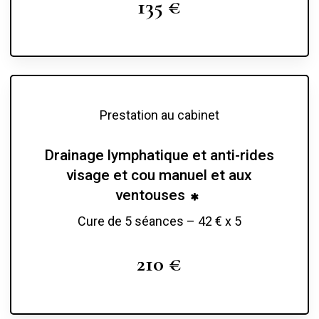
135 €
Toutes ces suggestions de soin sont à adapter de
façon individualisée et demandent, pour accroître
les résultats, non seulement un certain compromis
d’hygiène alimentaire et de vie, ainsi qu’un
renouvellement des soins en entretien plus ou
Prestation au cabinet
moins régulier.
Drainage lymphatique et anti-rides
visage et cou manuel et aux
ventouses
Cure de 5 séances – 42 € x 5
210 €