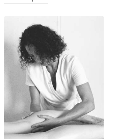
Ces techniques vont affluer spontanément selon
la perception ressentie par le touché des mains
dans une progression adaptée à l’individualité de
la personne et à l’état de tension somatisée dans
les différentes parties du corps.
Le soin est aussi individualisé par le choix des
huiles essentielles, dont leur synergie cherche à
avoir une action globale sur le corps physique et
mental-émotionnel-énergétique par leur action
sur la relaxation anxiogène et leur effet
analgésique, décongestionnant ou harmonisant.