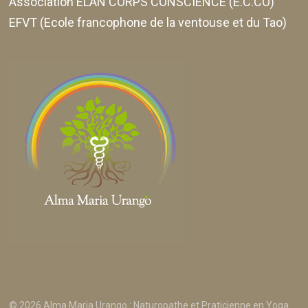
Association ELAN CORPS CONSCIENCE (E.C.CO)
EFVT (Ecole francophone de la ventouse et du Tao)
© 2026 Alma Maria Urango : Naturopathe et Praticienne en Yoga