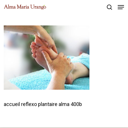
Men
Skip
to
search
Close
main
Menu
content
accueil reflexo plantaire alma 400b