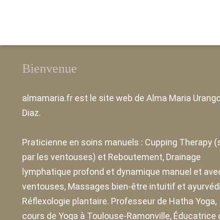
Réf
lymphatique
individ
Yoga à
gro
profond
Toulouse-
enf
Nouveau
Ramonville
3èm
Le drainage
Créneaux
Bienvenue
Les
lymphatique
horaires 2024
profond
almamaria.fr
est le site web de
Alma Maria Urang
Le drainage
Diaz
.
lymphatique &
anti-rides visage
Praticienne en soins manuels :
Cupping Therapy
(
et cou manuel
par les ventouses) et Reboutement,
Drainage
énergétique avec
lymphatique profond et dynamique manuel et ave
ventouses
ventouses
, Massages bien-être intuitif et ayurvéd
Réflexologie plantaire. Professeur de Hatha Yoga,
Reboutement
cours de Yoga à Toulouse-Ramonville, Éducatrice 