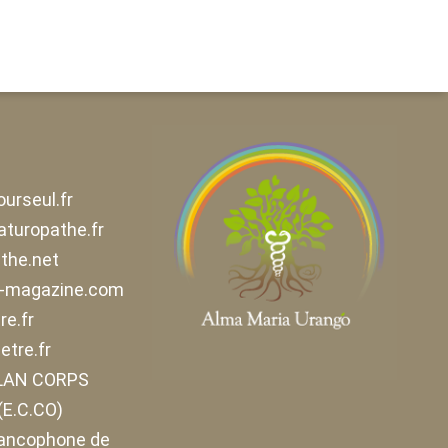
urseul.fr
naturopathe.fr
the.net
e-magazine.com
e.fr
etre.fr
ELAN CORPS
E.C.CO)
rancophone de