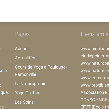
lexologie :
tube digestif
ualisé
ssesse,
ance et
e âge
Pages
Liens amis
 séances
o
Accueil
www.nicolasbo
elodiepoirier-
Actualités
www.naturopa
Cours de Yoga à Toulouse-
soin
www.naturell
Ramonville
www.euronatur
La Naturopathie
c
www.proxibien
ique,
Association 
Yoga Cikitsa
CONSCIENCE (
Les Soins
de
EFVT (Ecole f