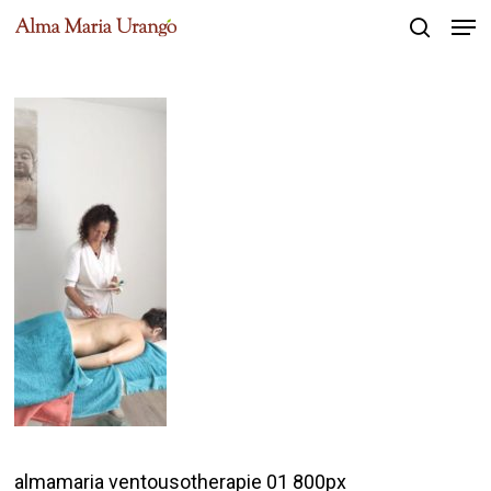
Men
Skip
to
search
Close
main
Menu
content
almamaria ventousotherapie 01 800px