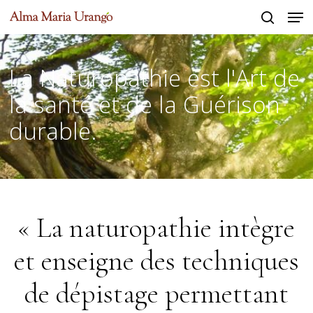
Men
Skip
to
search
Close
main
Menu
La Naturopathie est l'Art de
content
la santé et de la Guérison
durable.
« La naturopathie intègre
et enseigne des techniques
de dépistage permettant