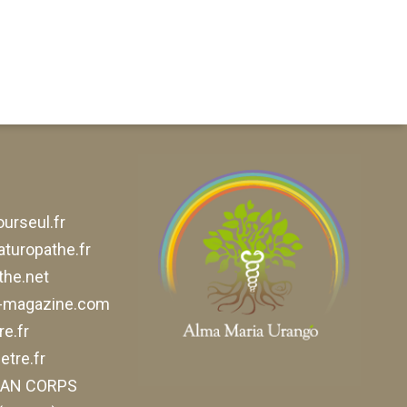
urseul.fr
aturopathe.fr
he.net
e-magazine.com
e.fr
tre.fr
ELAN CORPS