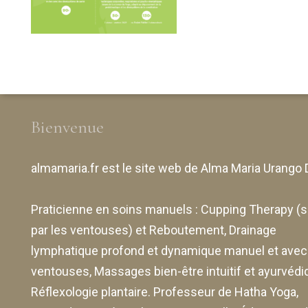
Réfl
lymphatique
Yoga à
gro
profond
Toulouse-
enf
Nouveau
Ramonville
3èm
Le drainage
Créneaux
Les
lymphatique
horaires 2024
profond
Bienvenue
Le drainage
almamaria.fr
est le site web de
lymphatique &
Alma Maria Urango 
anti-rides visage
et cou manuel
Praticienne en soins manuels :
Cupping Therapy
(s
énergétique avec
par les ventouses) et Reboutement,
Drainage
ventouses
lymphatique profond et dynamique manuel et avec
ventouses
, Massages bien-être intuitif et ayurvédi
Reboutement
Réflexologie plantaire. Professeur de Hatha Yoga,