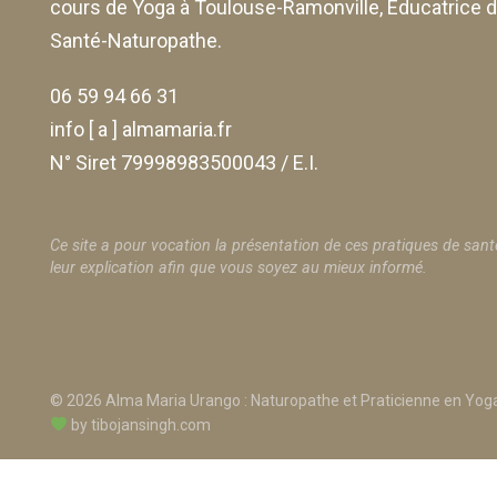
: Méthode
cours de Yoga à Toulouse-Ramonville, Éducatrice 
Holistique
Santé-Naturopathe.
Alma
06 59 94 66 31
info [ a ] almamaria.fr
N° Siret 79998983500043 / E.I.
Ce site a pour vocation la présentation de ces pratiques de sant
leur explication afin que vous soyez au mieux informé.
© 2026 Alma Maria Urango : Naturopathe et Praticienne en Yoga
by
tibojansingh.com