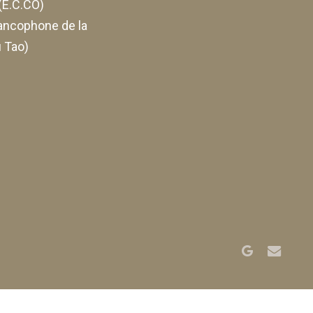
E.C.CO)
ancophone de la
 Tao)
google-
email
plus