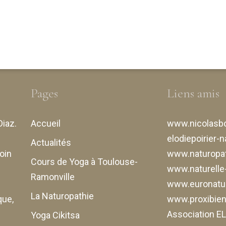
exologie :
tube digestif
ssesse,
ance et
e âge
 séances
Pages
Liens amis
Diaz
.
Accueil
www.nicolasbo
elodiepoirier-n
Actualités
oin
www.naturopat
Cours de Yoga à Toulouse-
www.naturell
Ramonville
www.euronatur
La Naturopathie
que,
www.proxibiene
Association 
Yoga Cikitsa