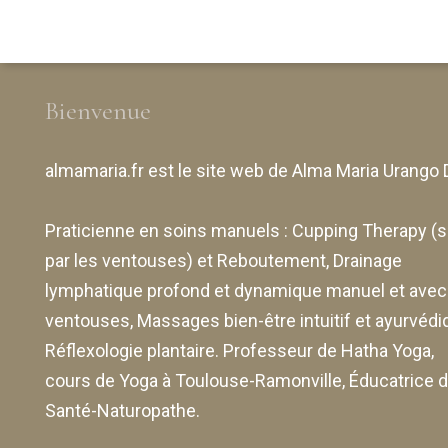
Réfl
lymphatique
Yoga à
gro
profond
Toulouse-
enf
Nouveau
Ramonville
3èm
Bienvenue
Le drainage
Créneaux
Les
lymphatique
horaires 2024
almamaria.fr
est le site web de
Alma Maria Urango 
profond
Le drainage
Praticienne en soins manuels :
Cupping Therapy
(s
lymphatique &
par les ventouses) et Reboutement,
Drainage
anti-rides visage
lymphatique profond et dynamique manuel et avec
et cou manuel
ventouses
, Massages bien-être intuitif et ayurvédi
énergétique avec
Réflexologie plantaire. Professeur de Hatha Yoga,
ventouses
cours de Yoga à Toulouse-Ramonville, Éducatrice 
Santé-Naturopathe.
Reboutement