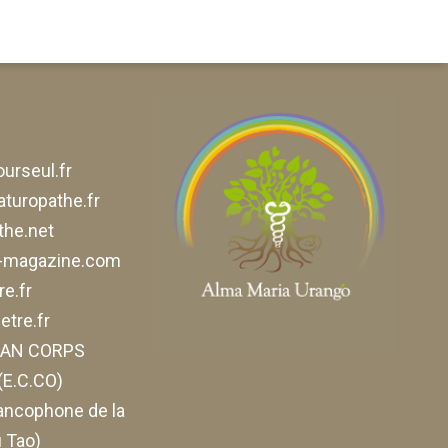
urseul.fr
aturopathe.fr
he.net
e-magazine.com
e.fr
tre.fr
ELAN CORPS
E.C.CO)
ancophone de la
 Tao)