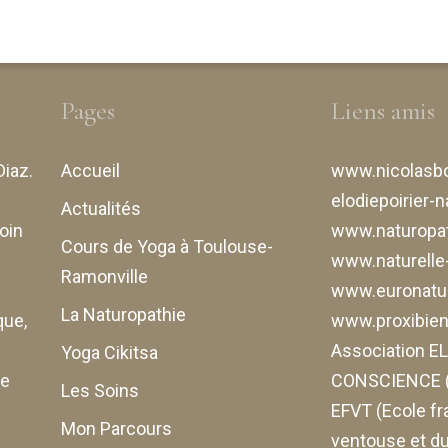
exologie :
tube digestif
ssesse,
ance et
e âge
Pages
Liens amis
 séances
Diaz
.
Accueil
www.nicolasbo
elodiepoirier-n
Actualités
oin
www.naturopat
Cours de Yoga à Toulouse-
www.naturell
Ramonville
www.euronatur
La Naturopathie
que,
www.proxibiene
Association 
Yoga Cikitsa
de
CONSCIENCE (
Les Soins
EFVT (Ecole fr
Mon Parcours
ventouse et du