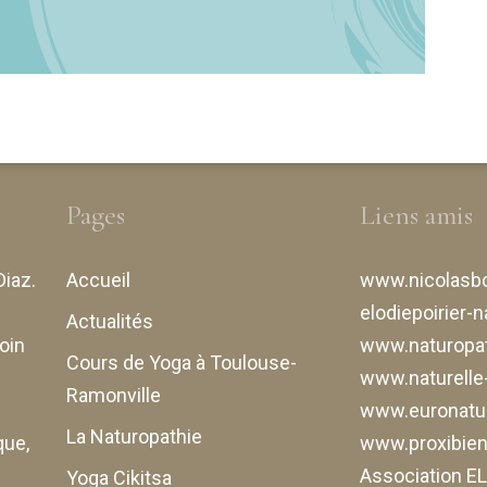
Pages
Liens amis
Diaz
.
Accueil
www.nicolasbo
elodiepoirier-n
Actualités
oin
www.naturopat
Cours de Yoga à Toulouse-
www.naturell
Ramonville
www.euronatur
La Naturopathie
que,
www.proxibiene
Association 
Yoga Cikitsa