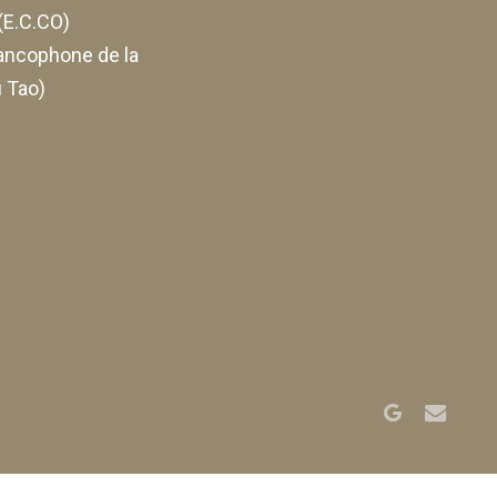
E.C.CO)
ancophone de la
 Tao)
google-
email
plus