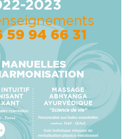
exologie :
tube digestif
ssesse,
ance et
e âge
 séances