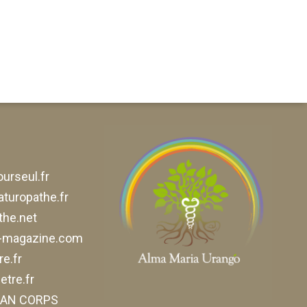
urseul.fr
aturopathe.fr
he.net
e-magazine.com
e.fr
tre.fr
ELAN CORPS