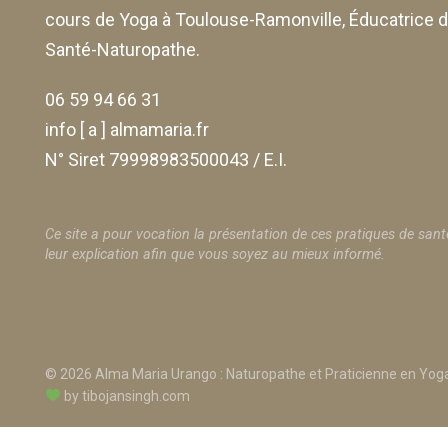
cours de Yoga à Toulouse-Ramonville, Éducatrice 
Santé-Naturopathe.
06 59 94 66 31
info [ a ] almamaria.fr
N° Siret 79998983500043 / E.I.
Ce site a pour vocation la présentation de ces pratiques de sant
leur explication afin que vous soyez au mieux informé.
© 2026 Alma Maria Urango : Naturopathe et Praticienne en Yoga
by
tibojansingh.com