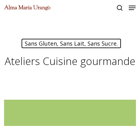
Men
Skip
to
search
Close
main
Menu
content
Sans Gluten, Sans Lait, Sans Sucre.
Ateliers Cuisine gourmande