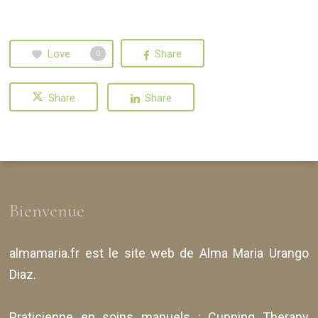
Love
Share
0
Share
Share
Bienvenue
almamaria.fr
est le site web de
Alma Maria Urango
Diaz
.
Praticienne en soins manuels :
Cupping Therapy