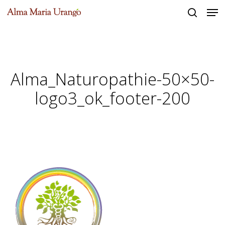
Men
Skip
to
search
Close
main
Menu
content
Alma_Naturopathie-50×50-
logo3_ok_footer-200