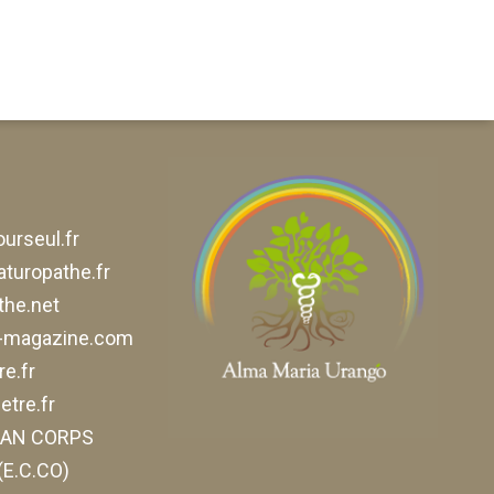
urseul.fr
aturopathe.fr
he.net
e-magazine.com
e.fr
tre.fr
ELAN CORPS
E.C.CO)