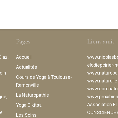
Pages
Liens amis
Diaz
.
Accueil
www.nicolasbo
elodiepoirier-n
Actualités
oin
www.naturopat
Cours de Yoga à Toulouse-
www.naturell
Ramonville
www.euronatur
La Naturopathie
que,
www.proxibiene
Association 
Yoga Cikitsa
de
CONSCIENCE (
Les Soins