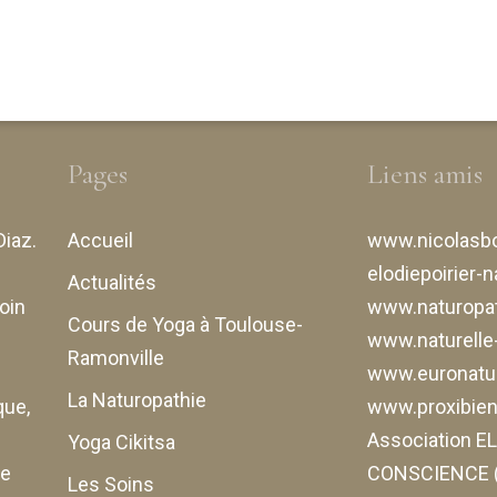
Pages
Liens amis
Diaz
.
Accueil
www.nicolasbo
elodiepoirier-n
Actualités
oin
www.naturopat
Cours de Yoga à Toulouse-
www.naturell
Ramonville
www.euronatur
La Naturopathie
que,
www.proxibiene
Association 
Yoga Cikitsa
de
CONSCIENCE (
Les Soins