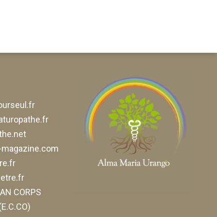
urseul.fr
aturopathe.fr
he.net
e-magazine.com
e.fr
tre.fr
ELAN CORPS
E.C.CO)