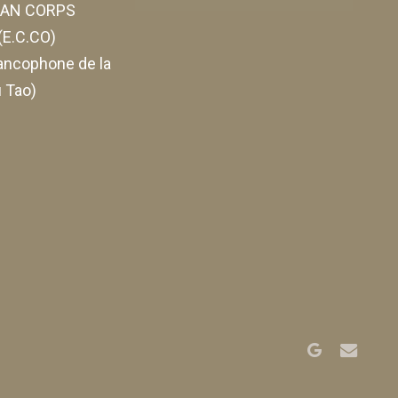
ELAN CORPS
E.C.CO)
ancophone de la
 Tao)
google-
email
plus