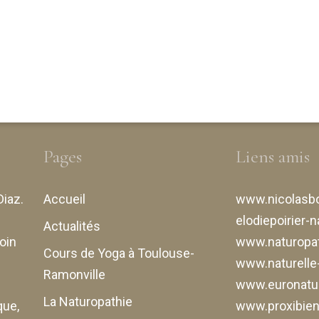
Pages
Liens amis
Diaz
.
Accueil
www.nicolasbo
elodiepoirier-n
Actualités
oin
www.naturopat
Cours de Yoga à Toulouse-
www.naturell
Ramonville
www.euronatur
La Naturopathie
que,
www.proxibiene