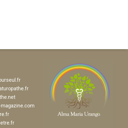
urseul.fr
aturopathe.fr
he.net
e-magazine.com
e.fr
tre.fr