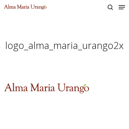
Men
Skip
to
search
Close
main
Menu
content
logo_alma_maria_urango2x