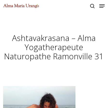
Men
Skip
to
search
Close
main
Menu
content
Ashtavakrasana – Alma
Yogatherapeute
Naturopathe Ramonville 31