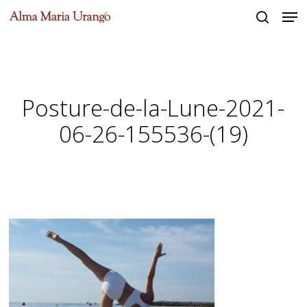
Men
Skip
to
search
Close
main
Menu
content
Posture-de-la-Lune-2021-
06-26-155536-(19)