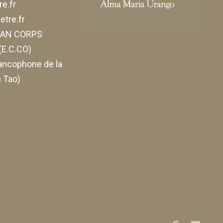
e.fr
tre.fr
ELAN CORPS
E.C.CO)
ancophone de la
 Tao)