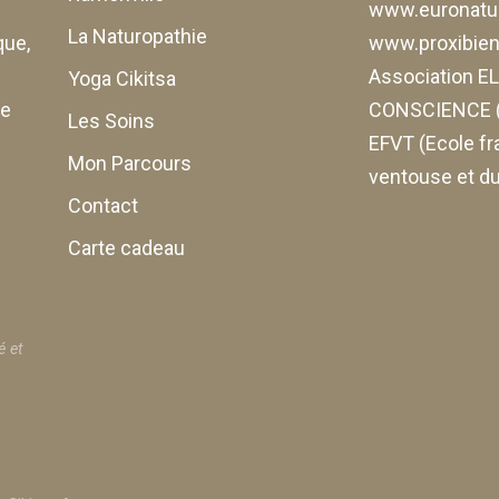
www.euronatur
La Naturopathie
que,
www.proxibiene
Association 
Yoga Cikitsa
de
CONSCIENCE (
Les Soins
EFVT (Ecole fr
Mon Parcours
ventouse et du
Contact
Carte cadeau
é et