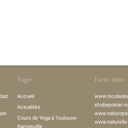
Pages
Liens amis
Diaz
.
Accueil
www.nicolasbo
elodiepoirier-n
Actualités
oin
www.naturopat
Cours de Yoga à Toulouse-
www.naturell
Ramonville