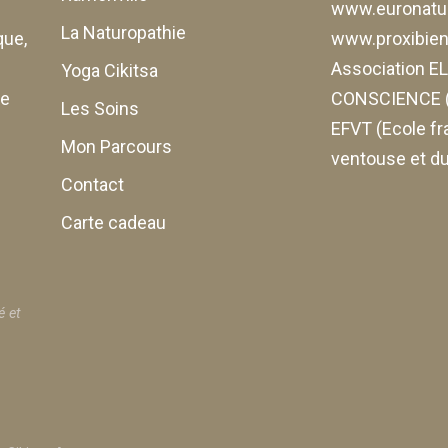
www.euronatur
La Naturopathie
que,
www.proxibiene
Association 
Yoga Cikitsa
de
CONSCIENCE (
Les Soins
EFVT (Ecole fr
Mon Parcours
ventouse et du
Contact
Carte cadeau
é et