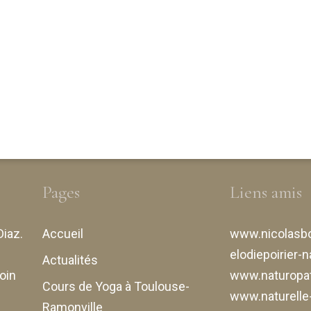
Pages
Liens amis
Diaz
.
Accueil
www.nicolasbo
elodiepoirier-n
Actualités
oin
www.naturopat
Cours de Yoga à Toulouse-
www.naturell
Ramonville