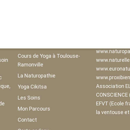
Pages
Liens amis
o
Accueil
www.nicolasbo
elodiepoirier-
Actualités
www.naturopa
Cours de Yoga à Toulouse-
soin
www.naturell
Ramonville
www.euronatur
La Naturopathie
c
www.proxibien
ique,
Association 
Yoga Cikitsa
CONSCIENCE (
Les Soins
de
EFVT (Ecole f
Mon Parcours
la ventouse et
Contact