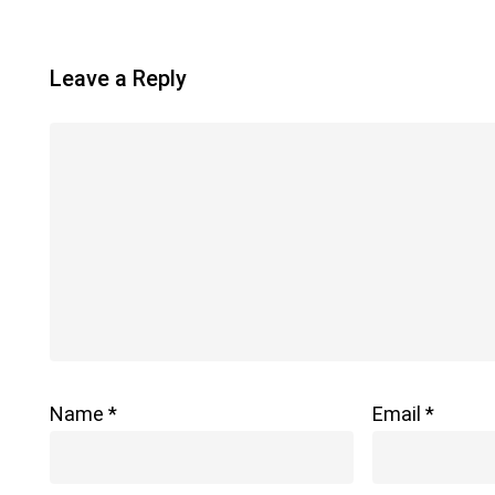
: Méthode
Holistique
Alma
Leave a Reply
Name
*
Email
*