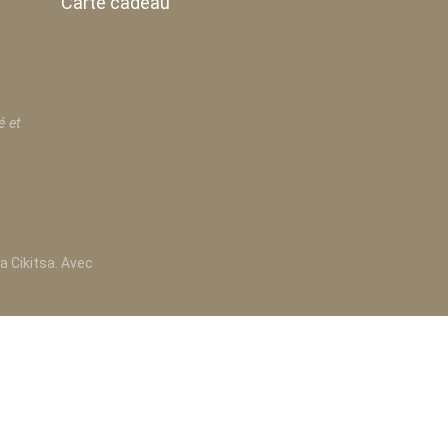
Carte cadeau
é et
a Cikitsa. Avec