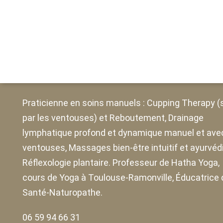
Bienvenue
almamaria.fr
est le site web de
Alma Maria Urang
Diaz
.
Praticienne en soins manuels :
Cupping Therapy
(
par les ventouses) et Reboutement,
Drainage
lymphatique profond et dynamique manuel et ave
ventouses
, Massages bien-être intuitif et ayurvéd
Réflexologie plantaire. Professeur de Hatha Yoga,
cours de Yoga à Toulouse-Ramonville, Éducatrice 
Santé-Naturopathe.
06 59 94 66 31