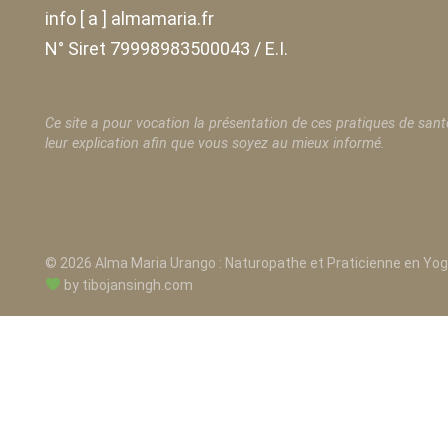
info [ a ] almamaria.fr
N° Siret 79998983500043 / E.I.
Ce site a pour vocation la présentation de ces pratiques de sant
leur explication afin que vous soyez au mieux informé.
© 2026 Alma Maria Urango : Naturopathe et Praticienne en Yog
by
tibojansingh.com