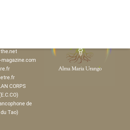
urseul.fr
naturopathe.fr
the.net
e-magazine.com
e.fr
etre.fr
ELAN CORPS
E.C.CO)
rancophone de
 du Tao)