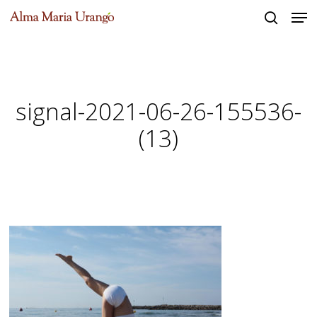
Men
Skip
to
search
Close
main
Menu
content
signal-2021-06-26-155536-
(13)