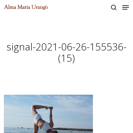
Men
Skip
to
search
Close
main
Menu
content
signal-2021-06-26-155536-
(15)