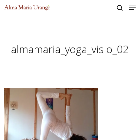
Men
Skip
to
search
Close
main
Menu
content
almamaria_yoga_visio_02